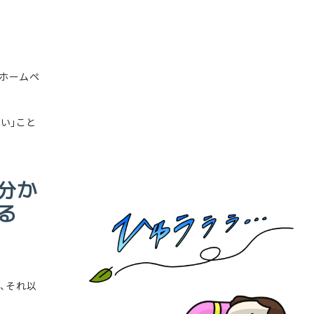
ホームペ
い」こと
分か
る
、それ以