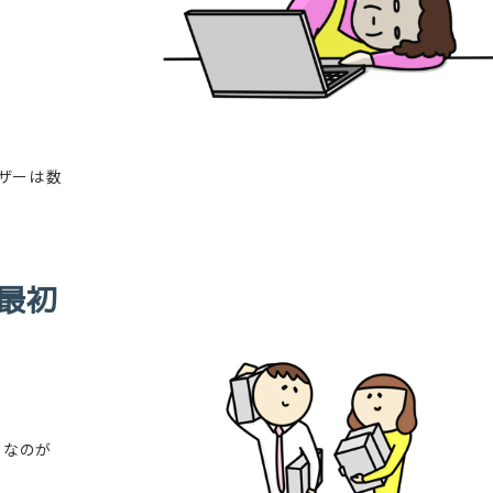
ザーは数
最初
ちなのが