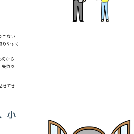
できない」
陥りやすく
最初から
、失敗を
活きてき
、小