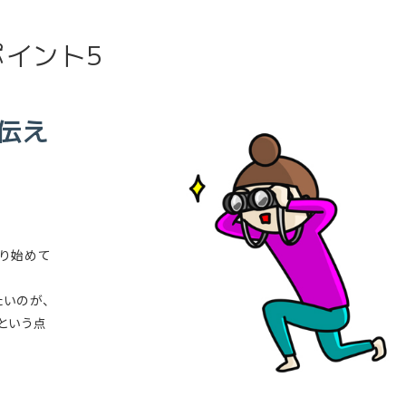
イント5
伝え
り始めて
たいのが、
という点