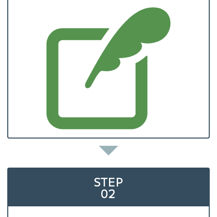
↓
STEP
02