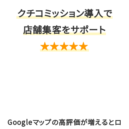
断し
上位表示されやすくなります。
クチコミッション導入で
したがって、
評価の高いクチコミが多いほど
ローカル
検索でも上位表示
され、
来店率を向上させることが
店舗集客をサポート
できる
のです。
★★★★★
Googleマップの高評価が増えるとロ