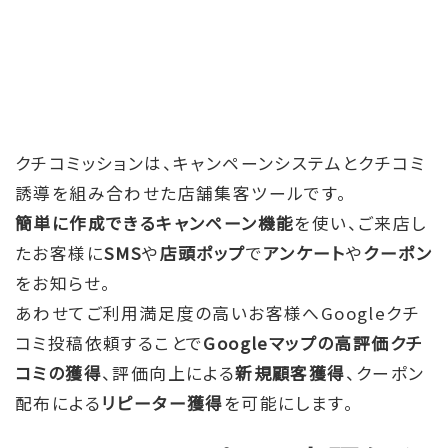
新規顧客獲得
店舗の評価向上！
クチコミッションは、キャンペーンシステムとクチコミ
リピーター獲得
誘導を組み合わせた店舗集客ツールです。
簡単に作成できるキャンペーン機能
を使い、ご来店し
クーポン配布！
たお客様に
SMS
や
店頭ポップ
で
アンケート
や
クーポン
をお知らせ。
あわせてご利用満足度の高いお客様へGoogleクチ
コミ投稿依頼することで
Googleマップの高評価クチ
コミの獲得
、評価向上による
新規顧客獲得
、クーポン
配布による
リピーター獲得
を可能にします。