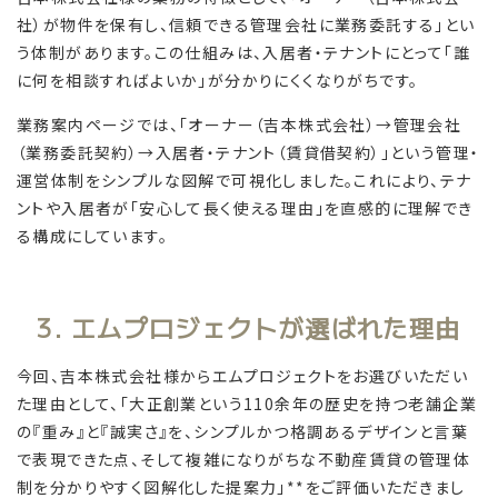
社）が物件を保有し、信頼できる管理会社に業務委託する」とい
う体制があります。この仕組みは、入居者・テナントにとって「誰
に何を相談すればよいか」が分かりにくくなりがちです。
業務案内ページでは、「オーナー（吉本株式会社）→管理会社
（業務委託契約）→入居者・テナント（賃貸借契約）」という管理・
運営体制をシンプルな図解で可視化しました。これにより、テナ
ントや入居者が「安心して長く使える理由」を直感的に理解でき
る構成にしています。
3. エムプロジェクトが選ばれた理由
今回、吉本株式会社様からエムプロジェクトをお選びいただい
た理由として、「大正創業という110余年の歴史を持つ老舗企業
の『重み』と『誠実さ』を、シンプルかつ格調あるデザインと言葉
で表現できた点、そして複雑になりがちな不動産賃貸の管理体
制を分かりやすく図解化した提案力」**をご評価いただきまし