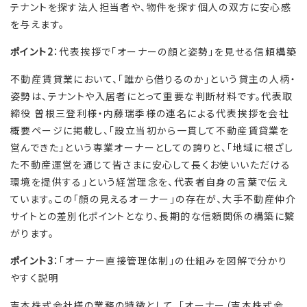
テナントを探す法人担当者や、物件を探す個人の双方に安心感
を与えます。
ポイント2
：代表挨拶で「オーナーの顔と姿勢」を見せる信頼構築
不動産賃貸業において、「誰から借りるのか」という貸主の人柄・
姿勢は、テナントや入居者にとって重要な判断材料です。代表取
締役 曽根三登利様・内藤瑞季様の連名による代表挨拶を会社
概要ページに掲載し、「設立当初から一貫して不動産賃貸業を
営んできた」という専業オーナーとしての誇りと、「地域に根ざし
た不動産運営を通じて皆さまに安心して長くお使いいただける
環境を提供する」という経営理念を、代表者自身の言葉で伝え
ています。この「顔の見えるオーナー」の存在が、大手不動産仲介
サイトとの差別化ポイントとなり、長期的な信頼関係の構築に繋
がります。
ポイント3
：「オーナー直接管理体制」の仕組みを図解で分かり
やすく説明
吉本株式会社様の業務の特徴として、「オーナー（吉本株式会