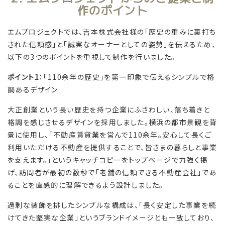
作のポイント
エムプロジェクトでは、吉本株式会社様の「歴史の重みに裏打ち
された信頼感」と「誠実なオーナーとしての姿勢」を伝えるため、
以下の3つのポイントを重視して制作を行いました。
ポイント1
：「110余年の歴史」を第一印象で伝えるシンプルで格
調あるデザイン
大正創業という長い歴史を持つ企業にふさわしい、落ち着きと
格調を感じさせるデザインを採用しました。横浜の都市景観を背
景に使用し、「不動産賃貸業を営んで110余年。安心して長くご
利用いただける不動産を提供することで、皆さまの暮らしと事業
を支えます。」というキャッチコピーをトップページで力強く掲
げ、訪問者が最初の数秒で「老舗の信頼できる不動産会社」であ
ることを直感的に理解できるよう設計しました。
過剰な装飾を排したシンプルな構成は、「長く安定した事業を続
けてきた堅実な企業」というブランドイメージとも一致しており、